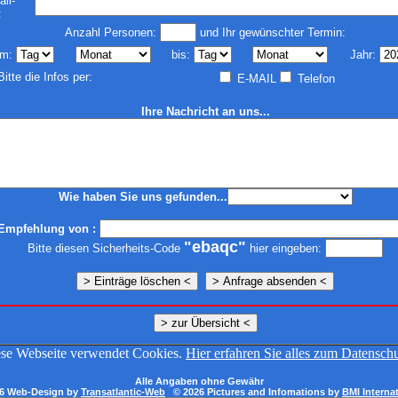
ail-
:
Anzahl Personen:
und Ihr gewünschter Termin:
m:
bis:
Jahr:
Bitte die Infos per:
E-MAIL
Telefon
Ihre Nachricht an uns...
Wie haben Sie uns gefunden...
f Empfehlung von :
"ebaqc"
Bitte diesen Sicherheits-Code
hier eingeben:
se Webseite verwendet Cookies.
Hier erfahren Sie alles zum Datensch
Alle Angaben ohne Gewähr
6 Web-Design by
Transatlantic-Web
© 2026 Pictures and Infomations by
BMI Interna