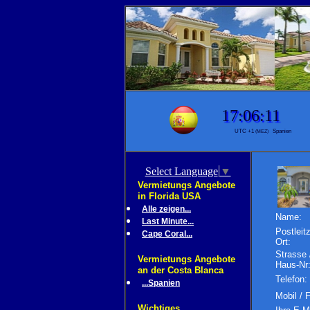
Select Language
▼
Vermietungs Angebote
in Florida USA
Alle zeigen...
Name:
Last Minute...
Postleitz
Cape Coral...
Ort:
Strasse 
Vermietungs Angebote
Haus-Nr
an der Costa Blanca
Telefon:
...Spanien
Mobil / 
Wichtiges