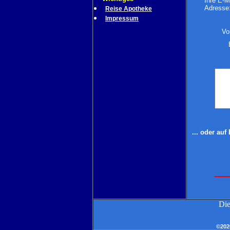
Ihre E-M
Adresse
Reise Apotheke
Impressum
Vo
... oder au
Die
©202