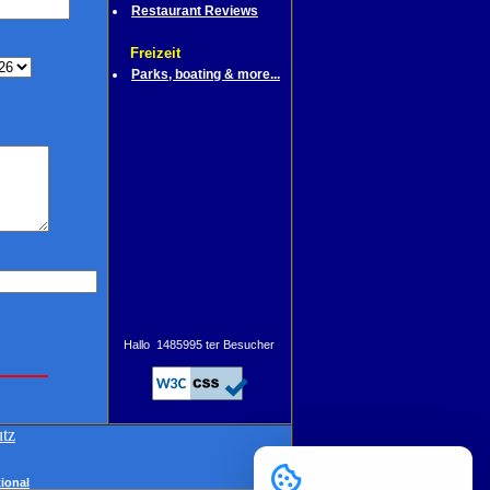
Restaurant Reviews
Freizeit
Parks, boating & more...
Hallo 1485995 ter Besucher
utz
tional