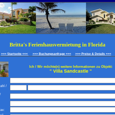
Britta's Ferienhausvermietung in Florida
>>> Startseite <<<
>>> Buchungsanfrage <<<
>>> Preise & Details <<<
Ich / Wir möchte(n) weitere Informationen zu Objekt:
" Villa Sandcastle "
ahl /
/
:
Fax: