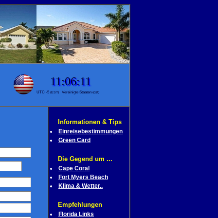
Informationen & Tips
Einreisebestimmungen
Green Card
Die Gegend um ...
Cape Coral
Fort Myers Beach
Klima & Wetter..
Empfehlungen
Florida Links