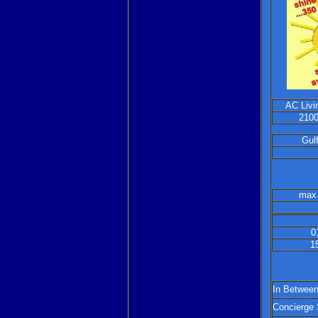
AC Livi
2100
Gul
max.
0
1
In Between
Concierge 