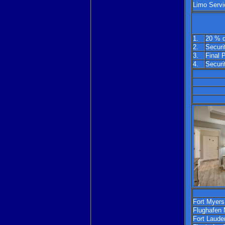
Limo Servi
1.
20 % d
2.
Securi
3.
Final 
4.
Securi
Fort Myers
Flughafen 
Fort Lauder