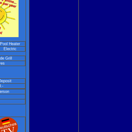
Pool Heater
Electric
de Grill
yes
Deposit
.-
person