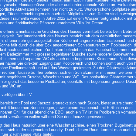
hnlage befindet sich dieses Floridatraumhaus. In unmittelbarer Nähe bieten vi
 typische Floridagenüsse oder aber auch internationale Küche an. Einkaufsm
ortliche Aktivitäten kommen hier nicht zu kurz. Wunderschöne Golfplätze un
en, Fitnesseinrichtungen als auch die Möglichkeit zum Reiten sind in wenige
 Diese Traumvilla wurde in Jahre 2022 auf einem Wasserfrontgrundstück mit 
men und floridianische Pflanzen umrahmen Villa 1st Dream.
e offene amerikanische Grundriss des Hauses vermittelt bereits beim Betret
ügigkeit. Der Innenbereich des Hauses besticht mit dem gemütlichen modern 
h, offener sehr gut ausgestatteter Küche mit angrenzendem Essbereich und 
Sonne fällt durch die über Eck angeordneten Schiebetüren zum Poolbereich, d
eit noch unterstreichen. Zur Linken befindet sich das Hauptschlafzimmer mi
em Badezimmer mit grosser begehbarer Dusche sowie moderer Badewanne,
htischen und separtem WC als auch dem begehbaren Kleiderraum. Von die
er haben Sie direkten Zugang zum Poolbereich und können somit auch von hi
chöne Poollandschaft und auf das Wasser geniessen. Zu den Gästeschlafzim
 rechten Hausseite. Hier befindet sich ein Schlafzimmer mit einem weiteren K
mit begehbarer Dusche, Waschtisch und WC. Das poolseitige Gästezimmer ve
 hier grenzt das bequeme Poolbad an, ebenfalls mit begehbarer grosser Dusc
h und WC an.
 verfügen über TV.
ereich mit Pool und Jacuzzi erstreckt sich nach Süden, bietet ausreichend Pl
mit 6 bequemen Sonnenliegen, sowie einem Essbereich mit 6 Stühlen,dem
nbaren Grill für das abendliche BBQ, auch ein TV ist im Poolbereich vorhande
 nicht versäumen wollen während Sie den Jacuzzi geniessen.
gt das Haus natürlich über eine Waschmaschine, einen Trockner, Bügelbrett 
indet sich in der sogenanten Laundry. Durch diesen Raum kommt man auch dir
 fuer 2 Fahrzeuge Platz bietet.