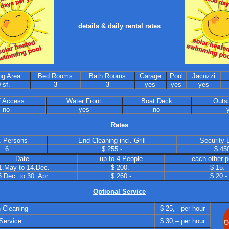
details & daily rental rates
ng Area
Bed Rooms
Bath Rooms
Garage
Pool
Jacuzzi
 sf.
3
3
yes
yes
yes
f Access
Water Front
Boat Deck
Outsi
no
yes
no
Rates
 Persons
End Cleaning incl. Grill
Security 
6
$ 255.-
$ 450
Date
up to 4 People
each other 
1.May to 14.Dec.
$ 200.-
$ 15.-
5.Dec. to 30. Apr.
$ 260.-
$ 20.-
Optional Service
 Cleaning
$ 25,-- per hour
Service
$ 30,-- per hour