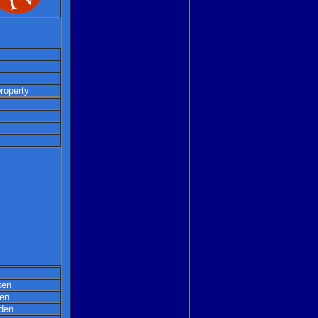
property
ten
en
den