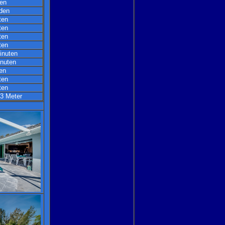
en
den
ten
ten
ten
ten
inuten
inuten
en
ten
ten
 3 Meter