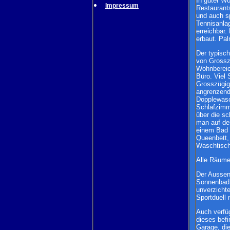
In guter Wo
Impressum
Restaurants
und auch sp
Tennisanlag
erreichbar.
erbaut. Pal
Der typisch
von Grossz
Wohnbereic
Büro. Viel 
Grosszügigk
angrenzend
Dopplewasc
Schlafzimm
über die s
man auf der
einem Bad 
Queenbett,
Waschtisc
Alle Räume
Der Aussenb
Sonnenbad 
unverzichte
Sportduell
Auch verfü
dieses bef
Garage, die