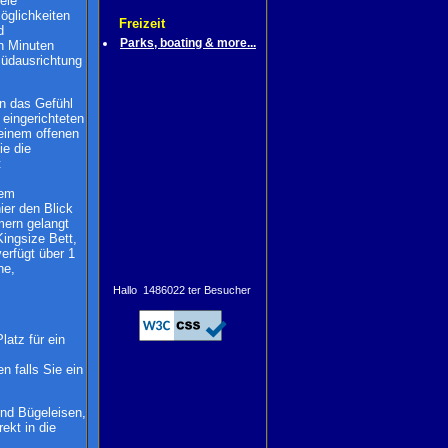
ele
öglichkeiten
Freizeit
d
Parks, boating & more...
n Minuten
Südausrichtung
en das Gefühl
eingerichteten
einem offenen
ie die
t
sem
er den Blick
mern gelangt
ingsize Bett,
rfügt über 1
he,
Hallo 1486022 ter Besucher
atz für ein
n falls Sie ein
und Bügeleisen,
ekt in die