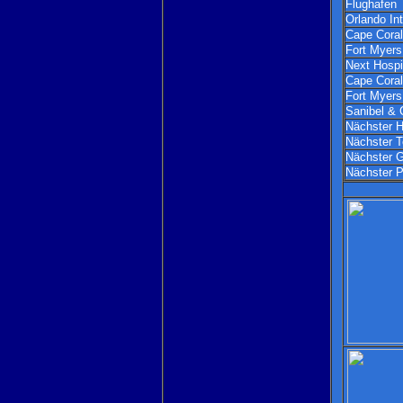
Flughafen
Orlando Int
Cape Coral
Fort Myer
Next Hospi
Cape Cora
Fort Myer
Sanibel & 
Nächster H
Nächster T
Nächster G
Nächster P