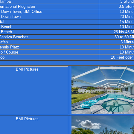
 Tampa
3 Stund
ernational Flughafen
3.5 Stun
 Down Town, BMI Office
10 Minu
s Down Town
20 Minu
tal
15 Minu
l Beach
10 Minu
s Beach
25 bis 45 M
Captiva Beaches
30 to 60 M
afen
5 Minut
ennis Platz
10 Minu
olf Course
10 Minu
ool
10 Feet oder