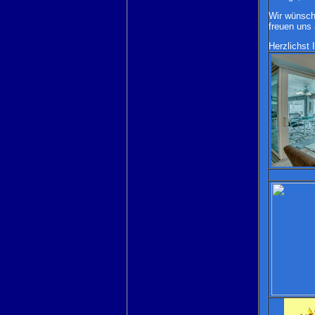
Wir wünsch
freuen uns
Herzlichst