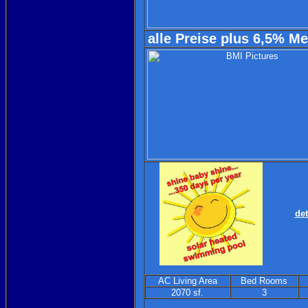
alle Preise plus 6,5% M
det
AC Living Area
Bed Rooms
2070 sf.
3