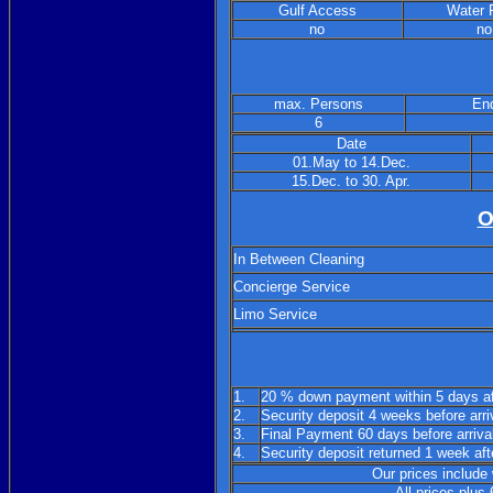
Gulf Access
Water 
no
no
max. Persons
End
6
Date
01.May to 14.Dec.
15.Dec. to 30. Apr.
O
In Between Cleaning
Concierge Service
Limo Service
1.
20 % down payment within 5 days aft
2.
Security deposit 4 weeks before arri
3.
Final Payment 60 days before arriva
4.
Security deposit returned 1 week afte
Our prices include 
All prices plus