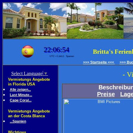
Britta's Ferie
>>> Startseite <<<
>>> Bu
- V
Select Language
▼
Vermietungs Angebote
in Florida USA
Beschreibu
Alle zeigen...
Preise
Lag
Last Minute...
Cape Coral...
Vermietungs Angebote
an der Costa Blanca
...Spanien
Wichtiges