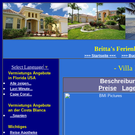
Britta's Ferie
>>> Startseite <<<
>>> Bu
- Villa
Select Language
▼
Vermietungs Angebote
in Florida USA
Beschreibu
Alle zeigen...
Preise
Lag
Last Minute...
Cape Coral...
Vermietungs Angebote
an der Costa Blanca
...Spanien
Wichtiges
Reise Apotheke