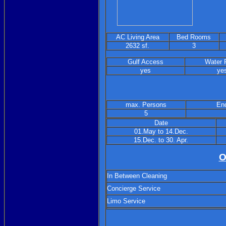
AC Living Area
Bed Rooms
2632 sf.
3
Gulf Access
Water 
yes
ye
max. Persons
End
5
Date
01.May to 14.Dec.
15.Dec. to 30. Apr.
O
In Between Cleaning
Concierge Service
Limo Service