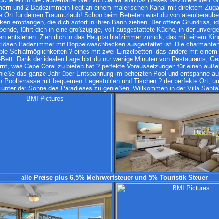
he ein in die zauberhafte Welt von Santa Monica! Dieses faszinierende Poo
ern und 2 Badezimmern liegt an einem malerischen Kanal mit direktem Zug
te Ort für deinen Traumurlaub! Schon beim Betreten wirst du von atemberaub
en empfangen, die dich sofort in ihren Bann ziehen. Der offene Grundriss, ide
bende, führt dich in eine großzügige, voll ausgestattete Küche, in der unverg
en entstehen. Zieh dich in das Hauptschlafzimmer zurück, das mit einem Kin
riösen Badezimmer mit Doppelwaschbecken ausgestattet ist. Die charmant
xible Schlafmöglichkeiten ? eines mit zwei Einzelbetten, das andere mit einem
Bett. Dank der idealen Lage bist du nur wenige Minuten von Restaurants, Ge
ernt, was Cape Coral zu bieten hat ? perfekte Voraussetzungen für einen auß
nieße das ganze Jahr über Entspannung im beheizten Pool und entspanne auf
n Poolterrasse mit bequemen Liegestühlen und Tischen ? der perfekte Ort, u
 unter der Sonne des Paradieses zu genießen. Willkommen in der Villa Santa
alle Preise plus 6,5% Mehrwertsteuer und 5% Touristik Steuer