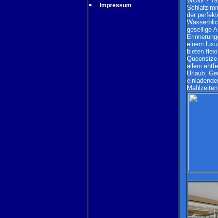
WOW ? Tauc
Impressum
Schlafzimm
der perfek
Wasserblick
gesellige A
Erinnerung
einem luxu
bieten fle
Queensize-
allem entf
Urlaub. Ge
einladende
Mahlzeiten