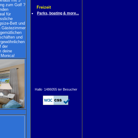
lhaus mit 3
ang zum Golf ?
Freizeit
enden
Parks, boating & more...
al für
essliche
gsize-Bett und
en Gästezimmer
 gemütlichen
schäften und
ergewöhnlichen
 der
m deine
 Monica!
Hallo 1486055 ter Besucher