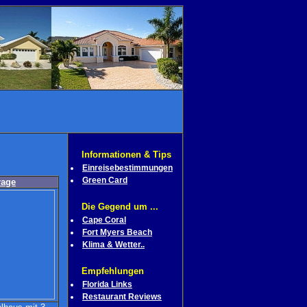
Informationen & Tips
Einreisebestimmungen
Green Card
rage
Die Gegend um ...
Cape Coral
Fort Myers Beach
Klima & Wetter..
Empfehlungen
Florida Links
Restaurant Reviews