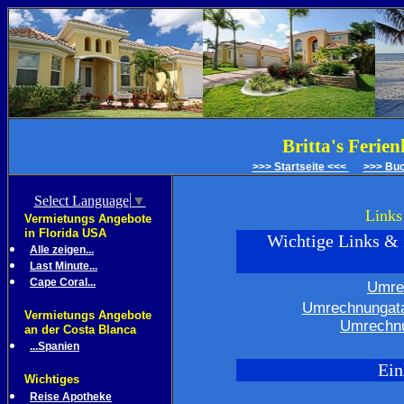
Britta's Ferie
>>> Startseite <<<
>>> Bu
Select Language
▼
Links
Vermietungs Angebote
in Florida USA
Wichtige Links & 
Alle zeigen...
Last Minute...
Cape Coral...
Umre
Umrechnungata
Vermietungs Angebote
Umrechnu
an der Costa Blanca
...Spanien
Ein
Wichtiges
Reise Apotheke