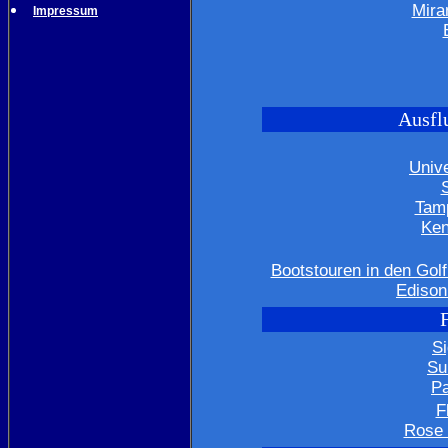
Mira
Impressum
Ausflu
Univ
Tam
Ken
Bootstouren in den Golf
Edison
F
Si
Su
Pa
F
Rose 