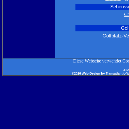
Sehenswe
C
Gol
Golfplatz-Ve
Diese Webseite verwendet Co
All
©2026 Web-Design by
Transatlantic-