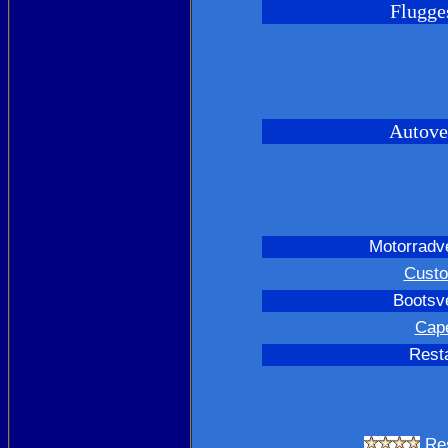
Flugges
Autove
Motorradve
Custo
Bootsv
Cape
Resta
Re